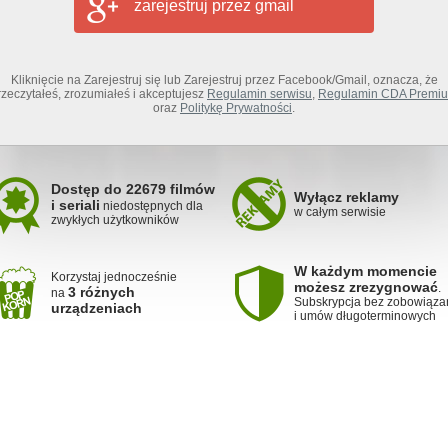
zarejestruj przez gmail
Kliknięcie na Zarejestruj się lub Zarejestruj przez Facebook/Gmail, oznacza, że
rzeczytałeś, zrozumiałeś i akceptujesz
Regulamin serwisu
,
Regulamin CDA Premi
oraz
Politykę Prywatności
.
Dostęp do 22679 filmów
Wyłącz reklamy
i seriali
niedostępnych dla
w całym serwisie
zwykłych użytkowników
W każdym momencie
Korzystaj jednocześnie
możesz zrezygnować
.
3 różnych
na
Subskrypcja bez zobowiąza
urządzeniach
i umów długoterminowych